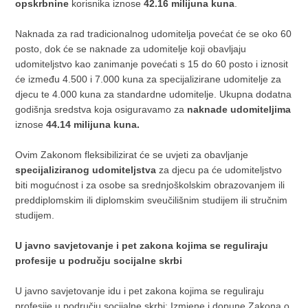
opskrbnine
korisnika iznose
42.16 milijuna kuna
.
Naknada za rad tradicionalnog udomitelja povećat će se oko 60
posto, dok će se naknade za udomitelje koji obavljaju
udomiteljstvo kao zanimanje povećati s 15 do 60 posto i iznosit
će između 4.500 i 7.000 kuna za specijalizirane udomitelje za
djecu te 4.000 kuna za standardne udomitelje. Ukupna dodatna
godišnja sredstva koja osiguravamo za
naknade udomiteljima
iznose
44.14 milijuna kuna.
Ovim Zakonom fleksibilizirat će se uvjeti za obavljanje
specijaliziranog udomiteljstva
za djecu pa će udomiteljstvo
biti mogućnost i za osobe sa srednjoškolskim obrazovanjem ili
preddiplomskim ili diplomskim sveučilišnim studijem ili stručnim
studijem.
U javno savjetovanje i pet zakona kojima se reguliraju
profesije u području socijalne skrbi
U javno savjetovanje idu i pet zakona kojima se reguliraju
profesije u području socijalne skrbi: Izmjene i dopune Zakona o