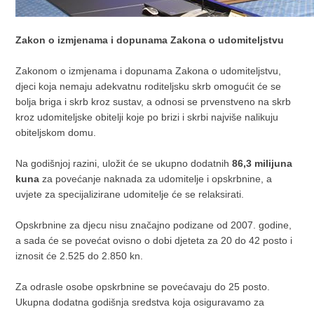
Zakon o izmjenama i dopunama Zakona o udomiteljstvu
Zakonom o izmjenama i dopunama Zakona o udomiteljstvu,
djeci koja nemaju adekvatnu roditeljsku skrb omogućit će se
bolja briga i skrb kroz sustav, a odnosi se prvenstveno na skrb
kroz udomiteljske obitelji koje po brizi i skrbi najviše nalikuju
obiteljskom domu.
Na godišnjoj razini, uložit će se ukupno dodatnih
86,3 milijuna
kuna
za povećanje naknada za udomitelje i opskrbnine, a
uvjete za specijalizirane udomitelje će se relaksirati.
Opskrbnine za djecu nisu značajno podizane od 2007. godine,
a sada će se povećat ovisno o dobi djeteta za 20 do 42 posto i
iznosit će 2.525 do 2.850 kn.
Za odrasle osobe opskrbnine se povećavaju do 25 posto.
Ukupna dodatna godišnja sredstva koja osiguravamo za