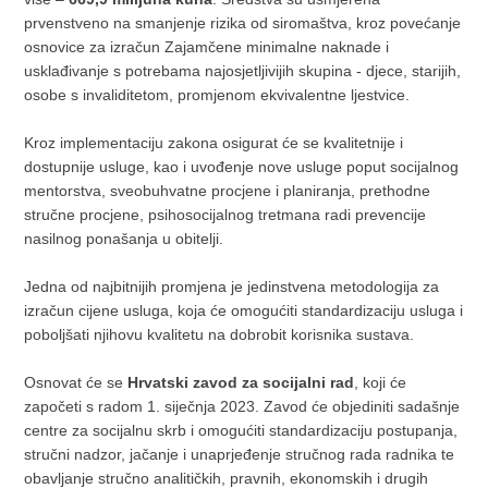
prvenstveno na smanjenje rizika od siromaštva, kroz povećanje
osnovice za izračun Zajamčene minimalne naknade i
usklađivanje s potrebama najosjetljivijih skupina - djece, starijih,
osobe s invaliditetom, promjenom ekvivalentne ljestvice.
Kroz implementaciju zakona osigurat će se kvalitetnije i
dostupnije usluge, kao i uvođenje nove usluge poput socijalnog
mentorstva, sveobuhvatne procjene i planiranja, prethodne
stručne procjene, psihosocijalnog tretmana radi prevencije
nasilnog ponašanja u obitelji.
Jedna od najbitnijih promjena je jedinstvena metodologija za
izračun cijene usluga, koja će omogućiti standardizaciju usluga i
poboljšati njihovu kvalitetu na dobrobit korisnika sustava.
Osnovat će se
Hrvatski zavod za socijalni rad
, koji će
započeti s radom 1. siječnja 2023. Zavod će objediniti sadašnje
centre za socijalnu skrb i omogućiti standardizaciju postupanja,
stručni nadzor, jačanje i unaprjeđenje stručnog rada radnika te
obavljanje stručno analitičkih, pravnih, ekonomskih i drugih