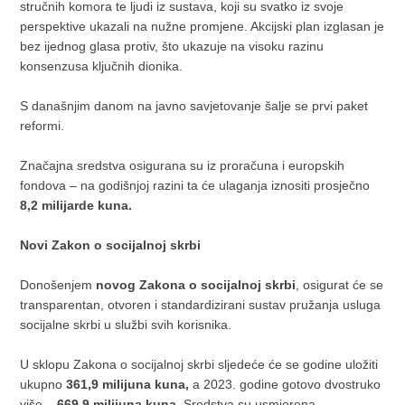
stručnih komora te ljudi iz sustava, koji su svatko iz svoje
perspektive ukazali na nužne promjene. Akcijski plan izglasan je
bez ijednog glasa protiv, što ukazuje na visoku razinu
konsenzusa ključnih dionika.
S današnjim danom na javno savjetovanje šalje se prvi paket
reformi.
Značajna sredstva osigurana su iz proračuna i europskih
fondova – na godišnjoj razini ta će ulaganja iznositi prosječno
8,2 milijarde kuna.
Novi Zakon o socijalnoj skrbi
Donošenjem
novog Zakona o socijalnoj skrbi
, osigurat će se
transparentan, otvoren i standardizirani sustav pružanja usluga
socijalne skrbi u službi svih korisnika.
U sklopu Zakona o socijalnoj skrbi sljedeće će se godine uložiti
ukupno
361,9 milijuna kuna,
a 2023. godine gotovo dvostruko
više –
669,9 milijuna kuna
. Sredstva su usmjerena