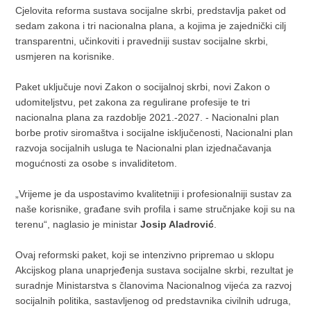
Cjelovita reforma sustava socijalne skrbi, predstavlja paket od
sedam zakona i tri nacionalna plana, a kojima je zajednički cilj
transparentni, učinkoviti i pravedniji sustav socijalne skrbi,
usmjeren na korisnike.
Paket uključuje novi Zakon o socijalnoj skrbi, novi Zakon o
udomiteljstvu, pet zakona za regulirane profesije te tri
nacionalna plana za razdoblje 2021.-2027. - Nacionalni plan
borbe protiv siromaštva i socijalne isključenosti, Nacionalni plan
razvoja socijalnih usluga te Nacionalni plan izjednačavanja
mogućnosti za osobe s invaliditetom.
„Vrijeme je da uspostavimo kvalitetniji i profesionalniji sustav za
naše korisnike, građane svih profila i same stručnjake koji su na
terenu“, naglasio je ministar
Josip Aladrović
.
Ovaj reformski paket, koji se intenzivno pripremao u sklopu
Akcijskog plana unaprjeđenja sustava socijalne skrbi, rezultat je
suradnje Ministarstva s članovima Nacionalnog vijeća za razvoj
socijalnih politika, sastavljenog od predstavnika civilnih udruga,