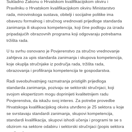
Sukladno Zakonu o Hrvatskom kvalifikacijskom okviru i
Pravilniku o Hrvatskom kvalifikacijskom okviru Ministarstvo
rada, mirovinskoga sustava, obitelji i socijalne politike ima
obavezu formalnog i stručnog vrednovati prijedloge standarda
zanimanja ili skupova kompetencija, koji čine podlogu za izradu
pripadajućih obrazovnih programa koji odgovaraju potrebama
tržišta rada.
U tu svrhu osnovano je Povjerenstvo za stručno vrednovanje
zahtjeva za upis standarda zanimanja i skupova kompetencija,
koje okuplja stručnjake iz područja rada, tržišta rada,
obrazovanja i profiliranja kompetencija te gospodarstva.
Radi sveobuhvatnijeg razmatranja pristiglih prijedloga
standarda zanimanja, pozivaju se sektorski stručnjaci, koji
svojom ekspertizom mogu doprinijeti kvalitetnijem radu
Povjerenstva, da iskažu svoj interes. Za potrebe provedbe
Hrvatskoga kvalifikacijskog okvira utvrđeno je 25 sektora u koje
se svrstavaju standardi zanimanja, skupovi kompetencija,
standardi kvalifikacija, skupovi ishodi učenja i programi te se s
obzirom na sektore odabiru i sektorski stručnjaci (popis sektora