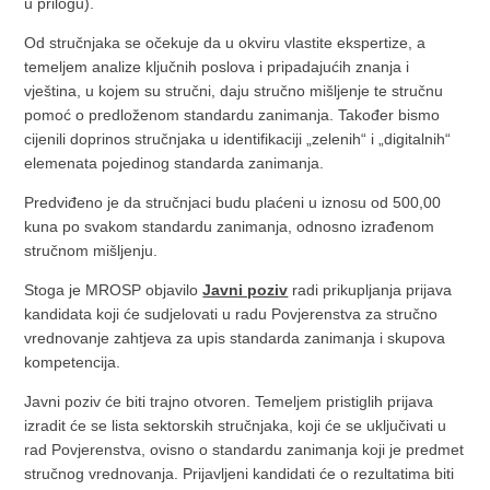
u prilogu).
Od stručnjaka se očekuje da u okviru vlastite ekspertize, a
temeljem analize ključnih poslova i pripadajućih znanja i
vještina, u kojem su stručni, daju stručno mišljenje te stručnu
pomoć o predloženom standardu zanimanja. Također bismo
cijenili doprinos stručnjaka u identifikaciji „zelenih“ i „digitalnih“
elemenata pojedinog standarda zanimanja.
Predviđeno je da stručnjaci budu plaćeni u iznosu od 500,00
kuna po svakom standardu zanimanja, odnosno izrađenom
stručnom mišljenju.
Stoga je MROSP objavilo
Javni poziv
radi prikupljanja prijava
kandidata koji će sudjelovati u radu Povjerenstva za stručno
vrednovanje zahtjeva za upis standarda zanimanja i skupova
kompetencija.
Javni poziv će biti trajno otvoren. Temeljem pristiglih prijava
izradit će se lista sektorskih stručnjaka, koji će se uključivati u
rad Povjerenstva, ovisno o standardu zanimanja koji je predmet
stručnog vrednovanja. Prijavljeni kandidati će o rezultatima biti