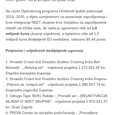
Na razini Operativnog programa Učinkoviti ljudski potencijali
2014.-2020. u dijelu usmjerenom na povećanje zapošljavanja i
brze integracije NEET skupine kroz Inicijativu za zapošljavanje
mladih na tržište rada, do sada je ugovoreno više od
1,6
milijardi kuna
ukupne vrijednosti, a isplaćeno više od 1,2
milijardi kuna dodijeljenih EU sredstava, odnosno 89,46 posto.
Potpisnici i vrijednosti dodijeljenih ugovora:
1. Hrvatski Crveni križ Gradsko društvo Crvenog križa Beli
Manastir - „Aktiviraj se!“ - vrijednost projekta 1.272.051,65 kn,
Osječko-baranjska županija
2. Hrvatski Crveni križ Gradsko društvo Crvenog križa Krapina -
„Pokreni se, izmjeni se!“ - vrijednost projekta 1.980.057,74 kn,
Krapinsko-zagorska županija
3. Udruga Tigar 90/91 Rakitje - „Pronađi se! - (RE)AKTIVACIJA
MLADIH IZ NEET SKUPINE“ - vrijednost projekta 1.970.421,37
kn, Grad Zagreb
4. PRONI Centar za socijalno podučavanje - „Pronađena