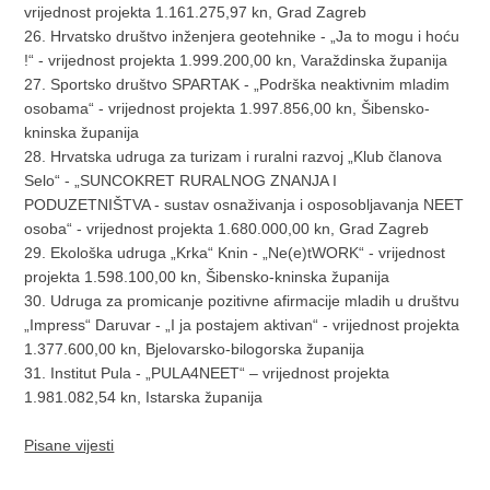
vrijednost projekta 1.161.275,97 kn, Grad Zagreb
26. Hrvatsko društvo inženjera geotehnike - „Ja to mogu i hoću
!“ - vrijednost projekta 1.999.200,00 kn, Varaždinska županija
27. Sportsko društvo SPARTAK - „Podrška neaktivnim mladim
osobama“ - vrijednost projekta 1.997.856,00 kn, Šibensko-
kninska županija
28. Hrvatska udruga za turizam i ruralni razvoj „Klub članova
Selo“ - „SUNCOKRET RURALNOG ZNANJA I
PODUZETNIŠTVA - sustav osnaživanja i osposobljavanja NEET
osoba“ - vrijednost projekta 1.680.000,00 kn, Grad Zagreb
29. Ekološka udruga „Krka“ Knin - „Ne(e)tWORK“ - vrijednost
projekta 1.598.100,00 kn, Šibensko-kninska županija
30. Udruga za promicanje pozitivne afirmacije mladih u društvu
„Impress“ Daruvar - „I ja postajem aktivan“ - vrijednost projekta
1.377.600,00 kn, Bjelovarsko-bilogorska županija
31. Institut Pula - „PULA4NEET“ – vrijednost projekta
1.981.082,54 kn, Istarska županija
Pisane vijesti