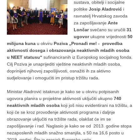
sustava, obitelji i socijalne
politike
Josip Aladrović
i
ravnatelj Hrvatskog zavoda
za zapošljavanje
Ante
Lončar
svečano su uručili
31
ugovor
ukupne vrijednosti
50
milijuna kuna
u okviru
Poziva „Pronađi me! - provedba
aktivnosti dosega i obrazovanja neaktivnih mladih osoba
u NEET statusu“
sufinanciranih iz Europskog socijalnog fonda.
Cilj Poziva je unaprijediti vještine neaktivnih mladih osoba,
doprinijeti njihovoj zapošljivosti, osnažiti ih za aktivno
sudjelovanje i omogućiti im pristup tržištu rada.
Ministar Aladrović istaknuo je kako se u okviru potpisanih
ugovora planira u projektne aktivnosti uključiti ukupno
740
neaktivnih
mladih osoba
koji još nisu evidentirani na tržištu, a
koji će se kroz provođenje aktivnosti programa i daljnje
obrazovanje uključiti na tržište rada, olakšat će im se
zapošljavanje i rad. Naglasio je kako se od 2013. godine stopa
nezaposlenih mladih snažno smanjila, s 50 na 16,6 posto u
2019. godini. Što je prosjek Europske unije.