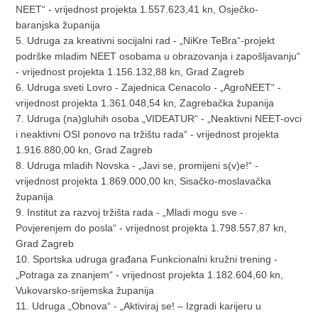
NEET“ - vrijednost projekta 1.557.623,41 kn, Osječko-
baranjska županija
5. Udruga za kreativni socijalni rad - „NiKre TeBra“-projekt
podrške mladim NEET osobama u obrazovanja i zapošljavanju“
- vrijednost projekta 1.156.132,88 kn, Grad Zagreb
6. Udruga sveti Lovro - Zajednica Cenacolo - „AgroNEET“ -
vrijednost projekta 1.361.048,54 kn, Zagrebačka županija
7. Udruga (na)gluhih osoba „VIDEATUR“ - „Neaktivni NEET-ovci
i neaktivni OSI ponovo na tržištu rada“ - vrijednost projekta
1.916.880,00 kn, Grad Zagreb
8. Udruga mladih Novska - „Javi se, promijeni s(v)e!“ -
vrijednost projekta 1.869.000,00 kn, Sisačko-moslavačka
županija
9. Institut za razvoj tržišta rada - „Mladi mogu sve -
Povjerenjem do posla“ - vrijednost projekta 1.798.557,87 kn,
Grad Zagreb
10. Sportska udruga građana Funkcionalni kružni trening -
„Potraga za znanjem“ - vrijednost projekta 1.182.604,60 kn,
Vukovarsko-srijemska županija
11. Udruga „Obnova“ - „Aktiviraj se! – Izgradi karijeru u