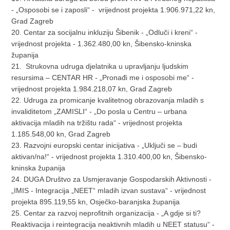
- „Osposobi se i zaposli“ - vrijednost projekta 1.906.971,22 kn,
Grad Zagreb
20. Centar za socijalnu inkluziju Šibenik - „Odluči i kreni“ -
vrijednost projekta - 1.362.480,00 kn, Šibensko-kninska
županija
21. Strukovna udruga djelatnika u upravljanju ljudskim
resursima – CENTAR HR - „Pronađi me i osposobi me“ -
vrijednost projekta 1.984.218,07 kn, Grad Zagreb
22. Udruga za promicanje kvalitetnog obrazovanja mladih s
invaliditetom „ZAMISLI“ - „Do posla u Centru – urbana
aktivacija mladih na tržištu rada“ - vrijednost projekta
1.185.548,00 kn, Grad Zagreb
23. Razvojni europski centar inicijativa - „Uključi se – budi
aktivan/na!“ - vrijednost projekta 1.310.400,00 kn, Šibensko-
kninska županija
24. DUGA Društvo za Usmjeravanje Gospodarskih Aktivnosti -
„IMIS - Integracija „NEET“ mladih izvan sustava“ - vrijednost
projekta 895.119,55 kn, Osječko-baranjska županija
25. Centar za razvoj neprofitnih organizacija - „A gdje si ti?
Reaktivacija i reintegracija neaktivnih mladih u NEET statusu“ -