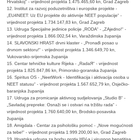
Hrvatskoj“ - vrijednost projekta 1.475.465,60 kn, Grad Zagreb
12. Institut za razvoj poduzetništva i europske projekte -
„EU4NEET: Uz EU projekte do aktivnije NEET populacije“ -
vrijednost projekta 1.734.147,83 kn, Grad Zagreb
13. Udruga Specijalne jedinice policije „RODA“ - „ZAjedno!“ -
vrijednost projekta 1.866.002,54 kn, Varaždinska županija
14. SLAVONSKI HRAST drvni klaster - „Pronađi posao u
drvnom sektoru!“ - vrijednost projekta 1.346.649,70 kn,
Vukovarsko-srijemska županija
15. Centar tehničke kulture Rijeka - „RadaЯ“ - vrijednost
projekta 1.825.847,86 kn, Primorsko-goranska županija
16. Spiritus OS - „NeetWork - Identifikacija i aktivacija osoba u
NEET statusu“ - vrijednost projekta 1.567.652,79 kn, Osječko-
baranjska županija
17. Udruga za promicanje aktivnog sudjelovanja „Studio B“ -
„Savladaj prepreke: Osnaži se i ostvari na tržištu rada“ -
vrijednost projekta 1.760.640,00 kn, Brodsko-posavska
županija
18. Amigdala - Centar za psihološku pomoć - „Nove mogućnosti
za tebe!“ - vrijednost projekta 1.999.200,00 kn, Grad Zagreb
19. Hrvatska udruga za borbu protiv HIV-a i virusnog hepatitisa