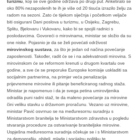
turizmu
, koji se ove godine održava po drugi put. Anketiralo se
oko 80% nezaposlenih te ih je više od 20 tisuća izrazilo želju za
radom na sezoni. Zato će tijekom siječnja i početkom veljače
biti osigurani Dani poslova u turizmu, u Osijeku, Zagrebu,
Splitu, Bjelovaru i Vukovaru, kako bi se spojili radnici s
poslodavcima. Govoreći o mirovinama, ministar se složio da su
one niske. Pojasnio je da se želi povećati održivost
mirovinskog sustava
, za što je jedan od načina povećanje
zaposlenosti. Također, radit će se i na adekvatnosti mirovina. S
mirovinskom će se reformom krenuti u drugom kvartalu ove
godine, a sve će se preporuke Europske komisije uskladiti sa
socijalnim partnerima, na primjer veća penalizacija
prijevremene mirovine ili pitanje beneficiranog radnog staža.
Ministar je napomenuo i da je svega petina umirovljenika
odradila puni radni staž, te da maleno povećanje za mirovine
čini veliku stavku u državnom proračunu. Vezano uz mirovine,
ministar Pavić osvrnuo se na međuresornu suradnju s
Ministarstvom branitelja te Ministarstvom zdravstva u pogledu
stvaranja procedure za ostvarivanje braniteljske mirovine.
Uspješna međuresorna suradnja očekuje se i s Ministarstvom
za demografiju, obitelj, mlade i socijalnu politiku te