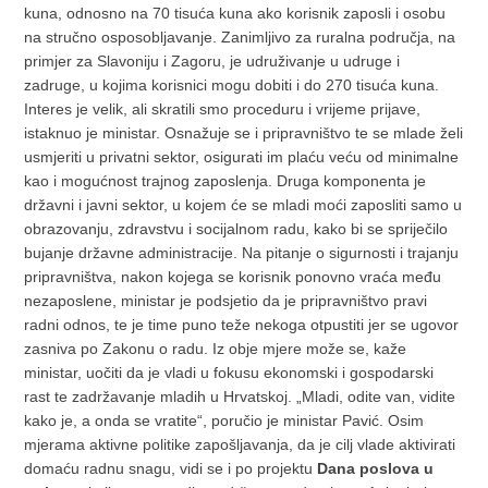
kuna, odnosno na 70 tisuća kuna ako korisnik zaposli i osobu
na stručno osposobljavanje. Zanimljivo za ruralna područja, na
primjer za Slavoniju i Zagoru, je udruživanje u udruge i
zadruge, u kojima korisnici mogu dobiti i do 270 tisuća kuna.
Interes je velik, ali skratili smo proceduru i vrijeme prijave,
istaknuo je ministar. Osnažuje se i pripravništvo te se mlade želi
usmjeriti u privatni sektor, osigurati im plaću veću od minimalne
kao i mogućnost trajnog zaposlenja. Druga komponenta je
državni i javni sektor, u kojem će se mladi moći zaposliti samo u
obrazovanju, zdravstvu i socijalnom radu, kako bi se spriječilo
bujanje državne administracije. Na pitanje o sigurnosti i trajanju
pripravništva, nakon kojega se korisnik ponovno vraća među
nezaposlene, ministar je podsjetio da je pripravništvo pravi
radni odnos, te je time puno teže nekoga otpustiti jer se ugovor
zasniva po Zakonu o radu. Iz obje mjere može se, kaže
ministar, uočiti da je vladi u fokusu ekonomski i gospodarski
rast te zadržavanje mladih u Hrvatskoj. „Mladi, odite van, vidite
kako je, a onda se vratite“, poručio je ministar Pavić. Osim
mjerama aktivne politike zapošljavanja, da je cilj vlade aktivirati
domaću radnu snagu, vidi se i po projektu
Dana poslova u