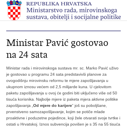
Ministar Pavić gostovao
na 24 sata
Ministar rada i mirovinskoga sustava mr. sc. Marko Pavić uživo
je gostovao u programu 24 sata predstavivši planove za
ovogodišnju mirovinsku reformu te mjere zapošljavanja u
ukupnom iznosu većem od 2,5 milijarde kuna.
U cjelovitom
paketu zapošljavanja u ovoj će godini biti uključeno više od 50
tisuća korisnika. Najbolje mjere iz paketa mjera aktivne politike
zapošljavanja „
Od mjere do karijere
“ još su poboljšane,
prvenstveno samozapošljavanje, kojim se potiče mlade
proaktivne i poduzetne pojedince, koji žele otvarati svoje tvrtke i
ostati u Hrvatskoj. Iznos subvencija povišen je s 35 na 55 tisuća