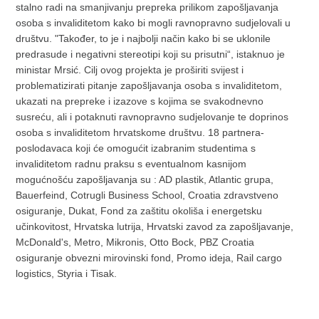
stalno radi na smanjivanju prepreka prilikom zapošljavanja
osoba s invaliditetom kako bi mogli ravnopravno sudjelovali u
društvu. "Također, to je i najbolji način kako bi se uklonile
predrasude i negativni stereotipi koji su prisutni“, istaknuo je
ministar Mrsić.
Cilj ovog projekta je proširiti svijest i
problematizirati pitanje zapošljavanja osoba s invaliditetom,
ukazati na prepreke i izazove s kojima se svakodnevno
susreću, ali i potaknuti ravnopravno sudjelovanje te doprinos
osoba s invaliditetom hrvatskome društvu.
18 partnera-
poslodavaca koji će omogućit izabranim studentima s
invaliditetom radnu praksu s eventualnom kasnijom
mogućnošću zapošljavanja su : AD plastik, Atlantic grupa,
Bauerfeind, Cotrugli Business School, Croatia zdravstveno
osiguranje, Dukat, Fond za zaštitu okoliša i energetsku
učinkovitost, Hrvatska lutrija, Hrvatski zavod za zapošljavanje,
McDonald's, Metro, Mikronis, Otto Bock, PBZ Croatia
osiguranje obvezni mirovinski fond, Promo ideja, Rail cargo
logistics, Styria i Tisak.