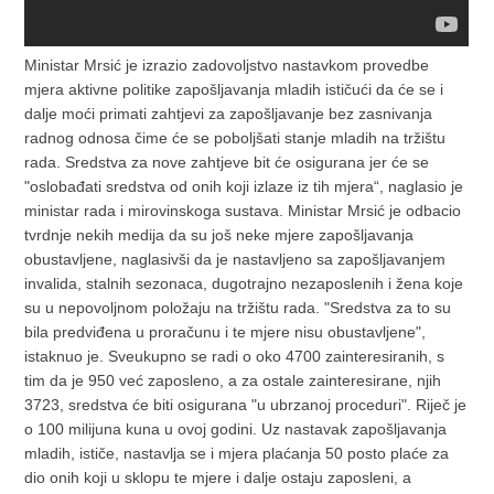
Ministar Mrsić je izrazio zadovoljstvo nastavkom provedbe
mjera aktivne politike zapošljavanja mladih ističući da će se i
dalje moći primati zahtjevi za zapošljavanje bez zasnivanja
radnog odnosa čime će se poboljšati stanje mladih na tržištu
rada. Sredstva za nove zahtjeve bit će osigurana jer će se
"oslobađati sredstva od onih koji izlaze iz tih mjera“, naglasio je
ministar rada i mirovinskoga sustava. Ministar Mrsić je odbacio
tvrdnje nekih medija da su još neke mjere zapošljavanja
obustavljene, naglasivši da je nastavljeno sa zapošljavanjem
invalida, stalnih sezonaca, dugotrajno nezaposlenih i žena koje
su u nepovoljnom položaju na tržištu rada. "Sredstva za to su
bila predviđena u proračunu i te mjere nisu obustavljene",
istaknuo je. Sveukupno se radi o oko 4700 zainteresiranih, s
tim da je 950 već zaposleno, a za ostale zainteresirane, njih
3723, sredstva će biti osigurana "u ubrzanoj proceduri". Riječ je
o 100 milijuna kuna u ovoj godini. Uz nastavak zapošljavanja
mladih, ističe, nastavlja se i mjera plaćanja 50 posto plaće za
dio onih koji u sklopu te mjere i dalje ostaju zaposleni, a