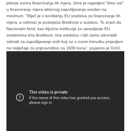
pitanje izvora financiranja tih mjera, čime je najavljeni "time out"
u financiranju mjera aktivnog zapošljavanja sveden na
minimum.
"Riječ je o korištenju EU sredstva za financiranje tih
mjera, a oslonac je postojeća likvidnost u sustavu. To znači da
Nacionalni fond, kao ključna institucija za upravljanje EU
sredstvima ima likvidnost, ima sredstva i njih ćemo iskoristiti
odmah za zapošljavanje onih koji su u ovom trenutku prijavljeni
na natječaje za pripravništvo za 1600 kuna", pojasnio je Grčić.