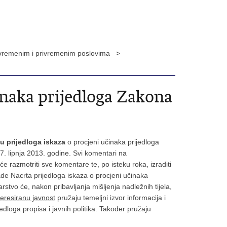
povremenim i privremenim poslovima >
inaka prijedloga Zakona
u prijedloga iskaza
o procjeni učinaka prijedloga
7. lipnja 2013. godine. Svi komentari na
 razmotriti sve komentare te, po isteku roka, izraditi
de Nacrta prijedloga iskaza o procjeni učinaka
stvo će, nakon pribavljanja mišljenja nadležnih tijela,
teresiranu javnost
pružaju temeljni izvor informacija i
jedloga propisa i javnih politika. Također pružaju