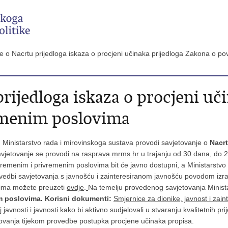
e o Nacrtu prijedloga iskaza o procjeni učinaka prijedloga Zakona o 
rijedloga iskaza o procjeni uč
emenim poslovima
Ministarstvo rada i mirovinskoga sustava provodi savjetovanje o
Nacrt
avjetovanje se provodi na
rasprava.mrms.hr
u trajanju od 30 dana, do 2
emenim i privremenim poslovima bit će javno dostupni, a Ministarstvo će
vedbi savjetovanja s javnošću i zainteresiranom javnošću povodom izra
vima možete preuzeti
ovdje
.
Na temelju provedenog savjetovanja Ministar
m poslovima.
Korisni dokumenti:
Smjernice za dionike, javnost i zain
vnosti i javnosti kako bi aktivno sudjelovali u stvaranju kvalitetnih pri
jetovanja tijekom provedbe postupka procjene učinaka propisa.