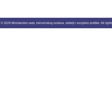
© 2026 Ministarstvo rada, mirovinskog sustava, obitelji i socijalne politike. All righ