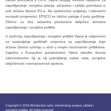
zaštite potrošača u EU-u. Vijeće okuplja ministre nadležne za
zapošljavanje, socijalna pitanja, zdravstvo i zaštitu potrošača iz
svih država članica EU-a. Na sastancima sudjeluju i relevantni
europski povjerenici. EPSCO se obično sastaje 4 puta godišnje.
Obično su dva sastanka posvećena isključivo temama
zapošljavanja i socijalne politike.
U području zapošljavanja i socijalne politike Vijeće je odgovorno
za sastavljanje godišnjih smjernica za zapošljavanje koje
države članice uzimaju u obzir u svojim nacionalnim politikama.
Zajedno s Europskim parlamentom Vijeće također donosi
zakonodavstvo čiji je cilj poboljšanje uvjeta rada, socijalne
uključenosti i ravnopravnosti spolova.
Copyright © 2026 Ministarstvo rada, mirovinskog sustava, obitelji i
socijalne politike. All rights reserved